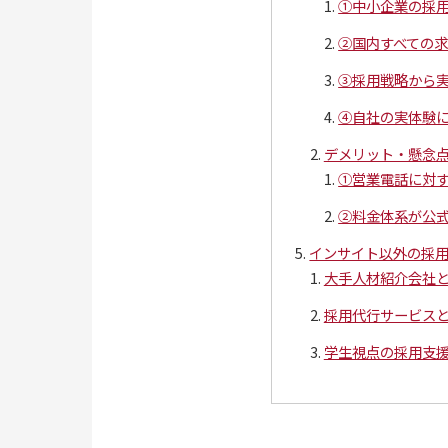
①中小企業の採
②国内すべての
③採用戦略から
④自社の実体験
デメリット・懸念
①営業電話に対
②料金体系が公
インサイト以外の採
大手人材紹介会社
採用代行サービス
学生視点の採用支