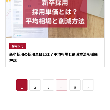
採用代行
新卒採用の採用単価とは？平均相場と削減方法を徹底
解説
1
2
3
…
8
»