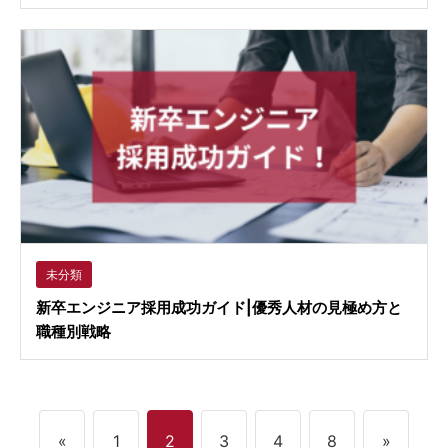
未分類
新卒エンジニア採用成功ガイド|優秀人材の見極め方と
職種別戦略
«
1
2
3
4
8
»