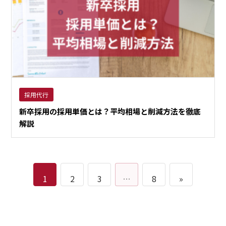
採用代行
新卒採用の採用単価とは？平均相場と削減方法を徹底
解説
1
2
3
…
8
»