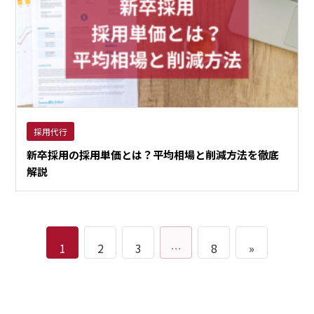
採用代行
新卒採用の採用単価とは？平均相場と削減方法を徹底
解説
1
2
3
…
8
»